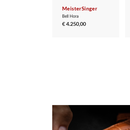
sterSinger
MeisterSinger
Bell Hora Mittelblau mit Gold
Bell Hora
431,00
€ 4.250,00