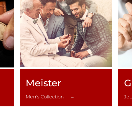
Meister
G
Men’s Collection →
Je