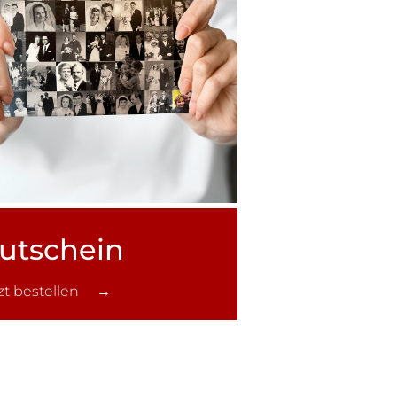
utschein
tzt bestellen →