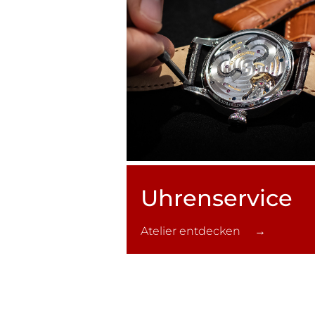
Uhren­service
Atelier entdecken →