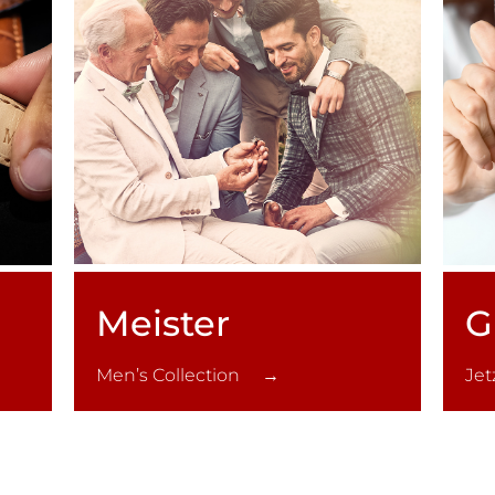
Meister
G
Men’s Collection →
Je