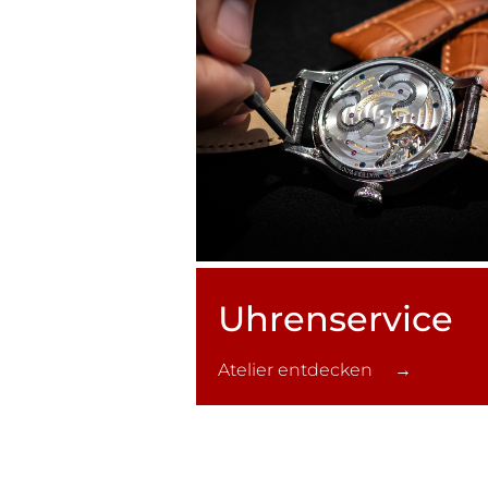
Uhren­service
Atelier entdecken →