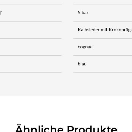
T
5 bar
Kalbsleder mit Krokopräg
cognac
blau
Ähnliche Produkte