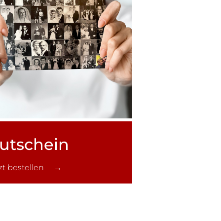
utschein
tzt bestellen →