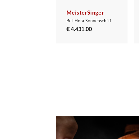
sterSinger
MeisterSinger
Bell Hora Mittelblau mit Gold
Bell Hora Sonnenschliff Blau
431,00
€ 4.431,00