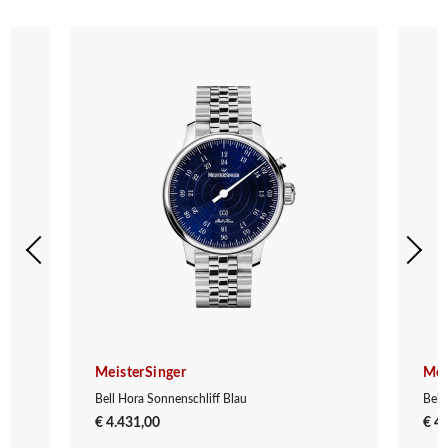
MeisterSinger
Mei
Bell Hora Sonnenschliff Blau
Bell
€ 4.431,00
€ 4