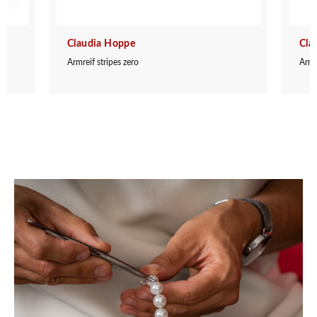
Claudia Hoppe
Cla
Armreif stripes zero
Armr