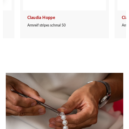
Claudia Hoppe
Cla
Armreif stripes schmal 50
Armr