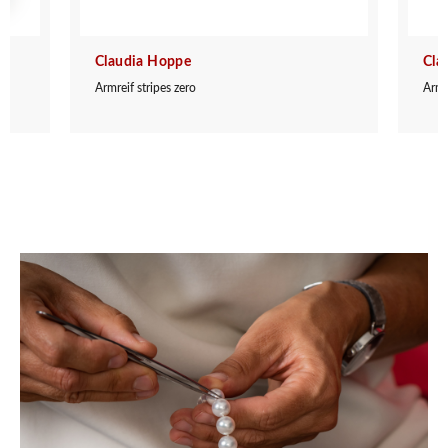
Claudia Hoppe
Cla
Armreif stripes zero
Armr