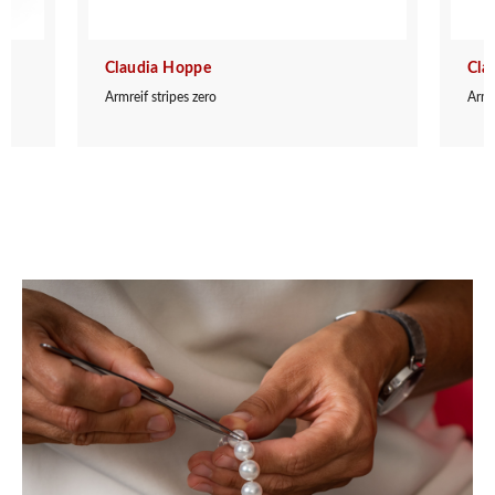
Claudia Hoppe
Cla
Armreif stripes zero
Armr