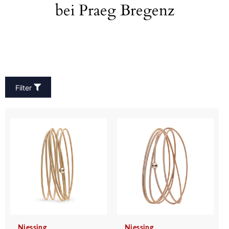
bei Praeg Bregenz
Filter
Niessing
Niessing