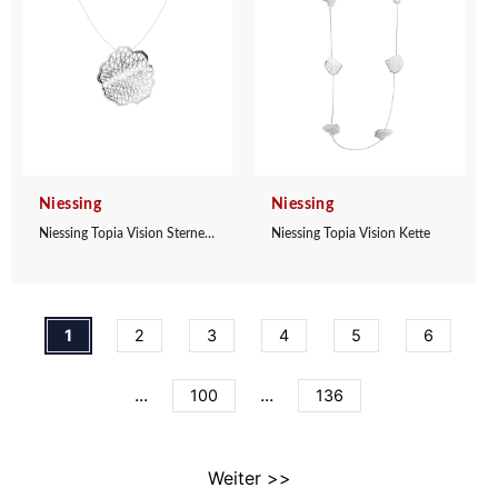
Niessing
Niessing
Niessing Topia Vision Sternenhimmel Anhänger
Niessing Topia Vision Kette
1
2
3
4
5
6
...
...
100
136
Weiter >>