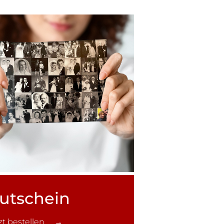
utschein
tzt bestellen →