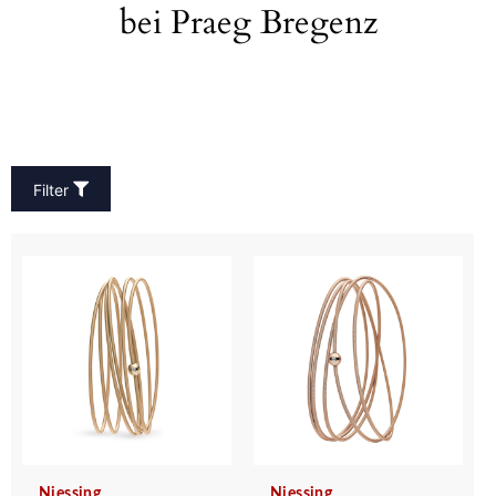
bei Praeg Bregenz
Filter
Niessing
Niessing