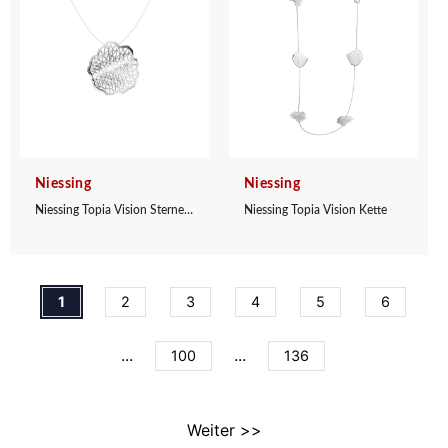
Niessing
Niessing
Niessing Topia Vision Sternenhimmel Anhänger
Niessing Topia Vision Kette
1
2
3
4
5
6
...
...
100
136
Weiter >>