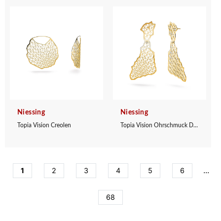
Niessing
Niessing
Topia Vision Creolen
Topia Vision Ohrschmuck Dreieck
...
1
2
3
4
5
6
68