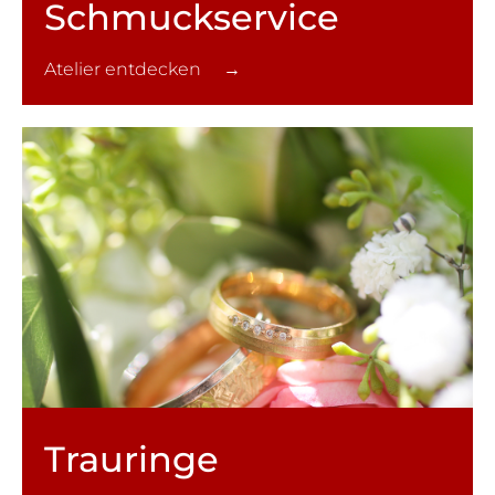
Schmuck­service
Atelier entdecken →
Trauringe