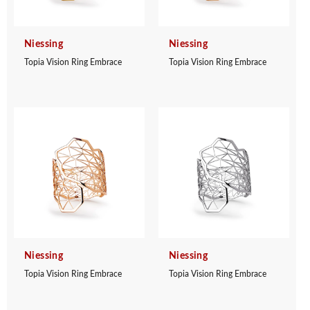
Niessing
Niessing
Topia Vision Ring Embrace
Topia Vision Ring Embrace
Niessing
Niessing
Topia Vision Ring Embrace
Topia Vision Ring Embrace