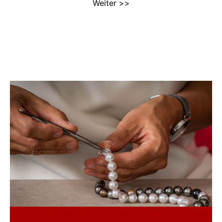
Weiter >>