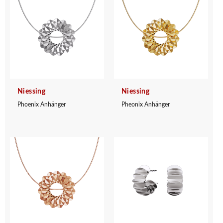
Niessing
Niessing
Phoenix Anhänger
Pheonix Anhänger