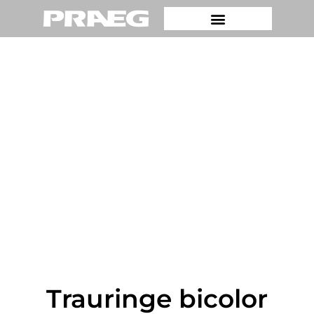
Trauringe bicolor