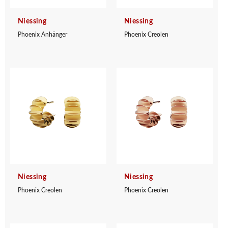
Niessing
Niessing
Phoenix Anhänger
Phoenix Creolen
Niessing
Niessing
Phoenix Creolen
Phoenix Creolen