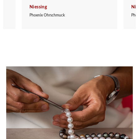
Niessing
Nie
Phoenix Ohrschmuck
Pho