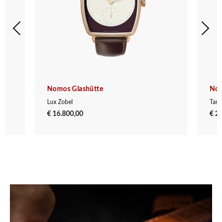
Nomos Glashütte
Nom
Lux Zobel
Tang
€ 16.800,00
€ 2