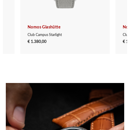
Nomos Glashütte
Nom
Club Campus Starlight
Club
€ 1.380,00
€ 1