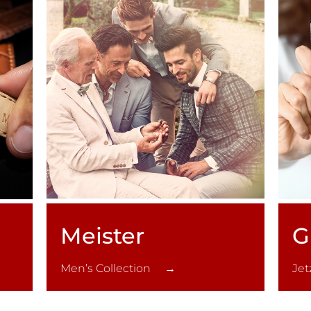
Meister
G
Men’s Collection →
Je