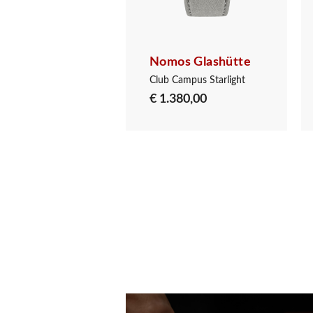
os Glashütte
Nomos Glashütte
Club Sport Neomatik 34 Purple
Club Campus Starlight
600,00
€ 1.380,00