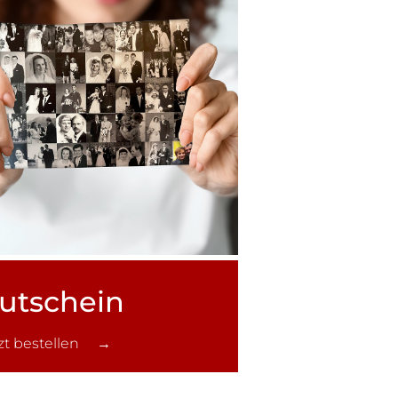
utschein
tzt bestellen →