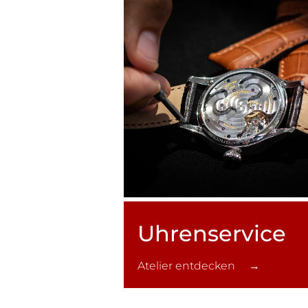
Uhren­service
Atelier entdecken →