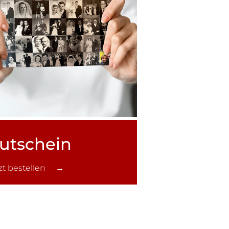
utschein
tzt bestellen →