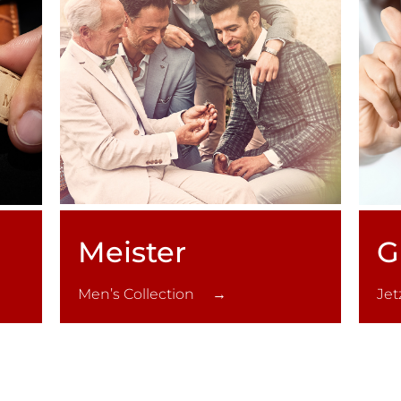
Meister
G
Men’s Collection →
Je