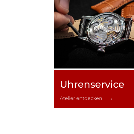
Uhren­service
Atelier entdecken →