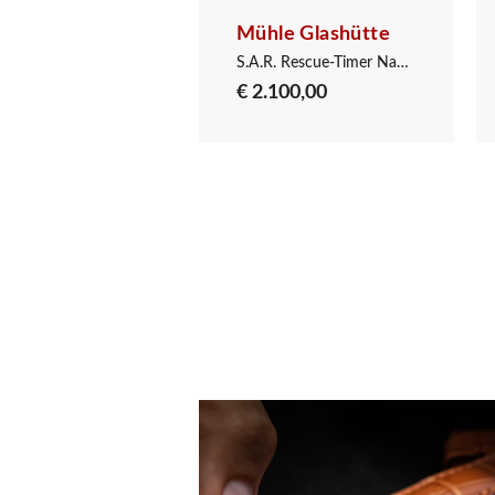
le Glashütte
Mühle Glashütte
. Rescue-Timer
S.A.R. Rescue-Timer Nautikblau
€ 2.100,00