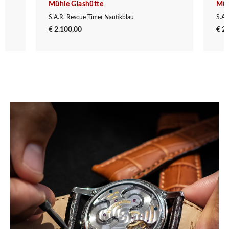
Mühle Glashütte
Müh
S.A.R. Rescue-Timer Nautikblau
S.A.
€ 2.100,00
€ 2