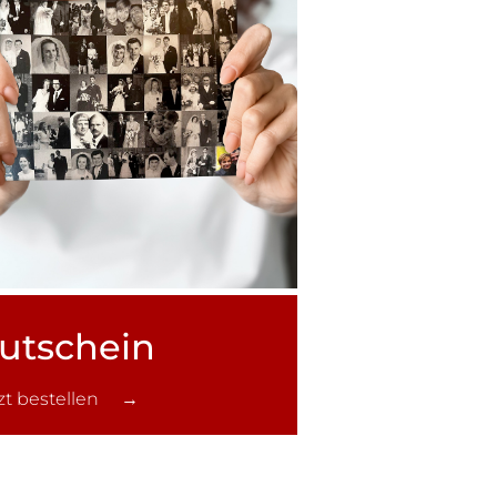
utschein
tzt bestellen →