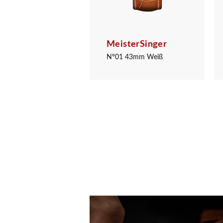
sterSinger
MeisterSinger
ea Weiß
N°01 43mm Weiß