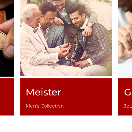
Meister
G
Men’s Collection →
Je