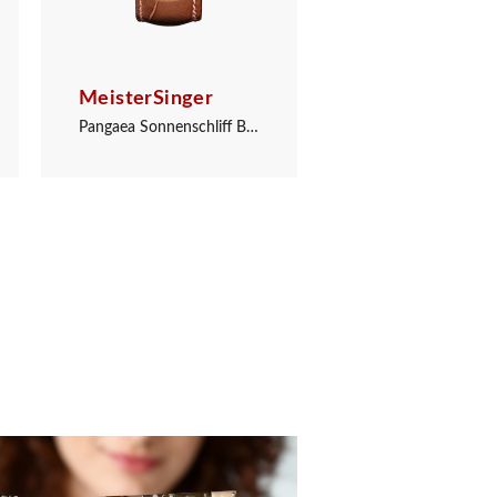
MeisterSinger
MeisterSinger
Pangaea Sonnenschliff Blau
Pangaea Weiß