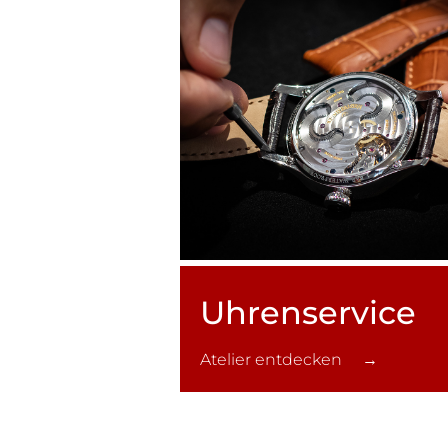
Uhren­service
Atelier entdecken →