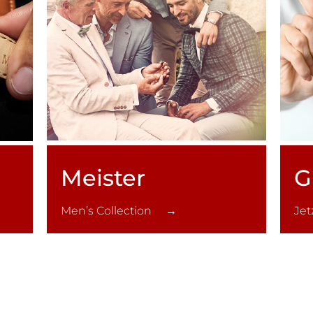
Meister
G
Men’s Collection →
Je