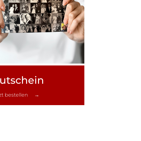
utschein
tzt bestellen →