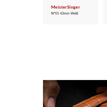
sterSinger
MeisterSinger
raph Mittelblau/Gelb
N°01 43mm Weiß