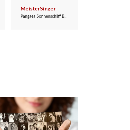
MeisterSinger
MeisterSinger
Pangaea Sonnenschliff Blau
Perigraph Mittelbla