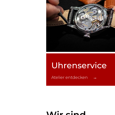
Uhren­service
Atelier entdecken →
Wir sind