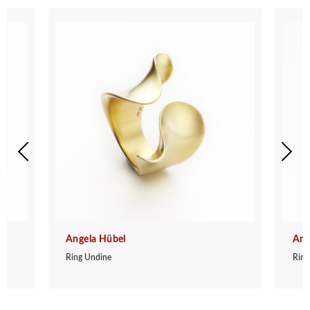
Angela Hübel
Ang
Ring Undine
Ring