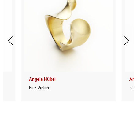
Angela Hübel
Ang
Ring Undine
Ring