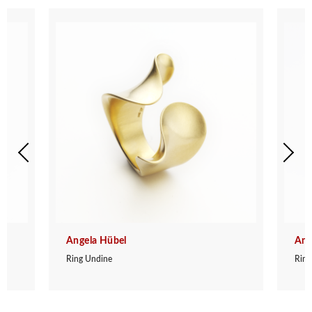
Angela Hübel
Ang
Ring Undine
Ring