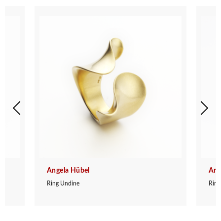
Angela Hübel
Ang
Ring Undine
Ring