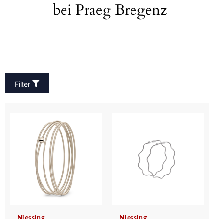
bei Praeg Bregenz
Filter
Niessing
Niessing