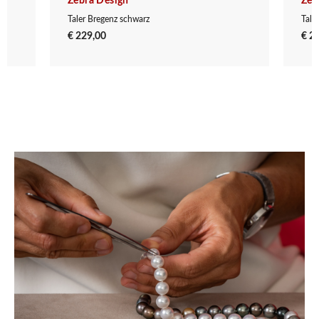
Zebra Design
Zeb
Taler Bregenz schwarz
Tale
€ 229,00
€ 2