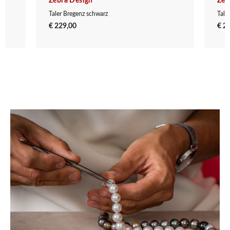
Zebra Design
Zeb
Taler Bregenz schwarz
Tale
€ 229,00
€ 2