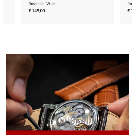
Rosendahl Watch
Rose
€ 149,00
€ 1