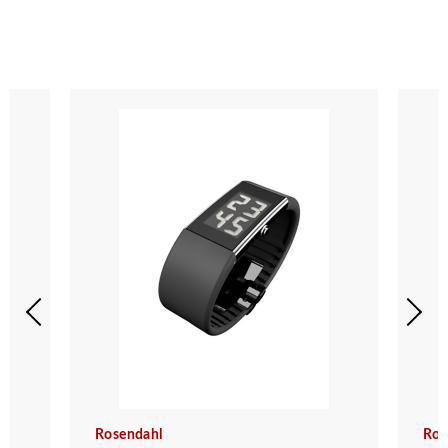
Rosendahl
Ros