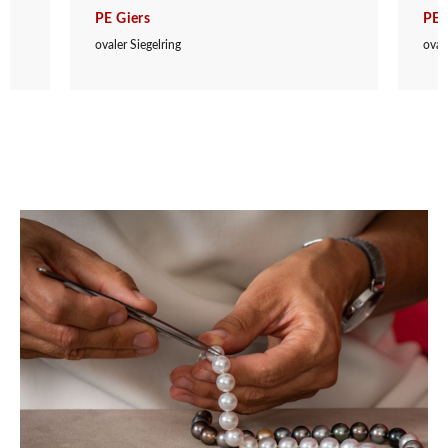
PE Giers
PE 
ovaler Siegelring
oval