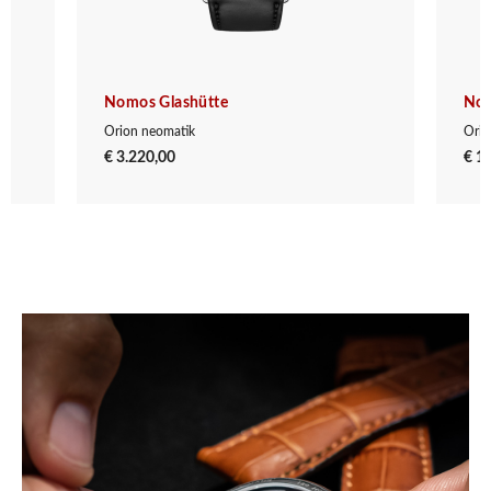
Nomos Glashütte
Nom
Orion neomatik
Orio
€ 3.220,00
€ 1