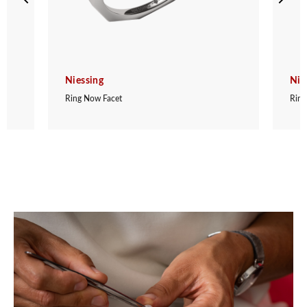
Niessing
Nie
Ring Now Facet
Ring