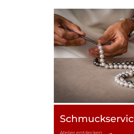
Schmuck­servi
Atelier entdecken →