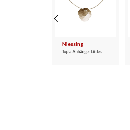
sing
Niessing
 Anhänger Littles
Topia Anhänger Littles