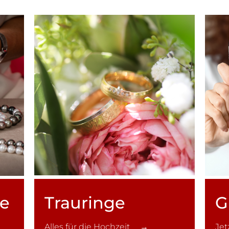
ce
Trauringe
G
Alles für die Hochzeit →
Je