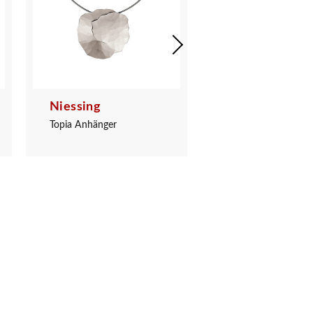
Niessing
Niessing
Topia Anhänger
Topia Anhänger Littl