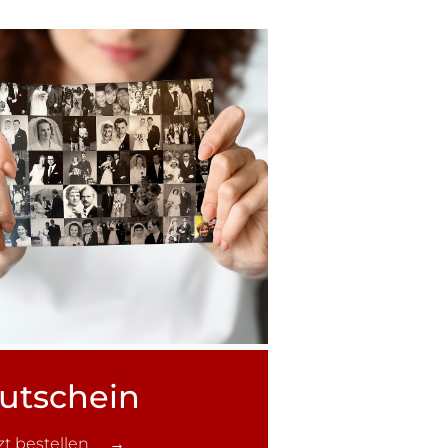
utschein
tzt bestellen →