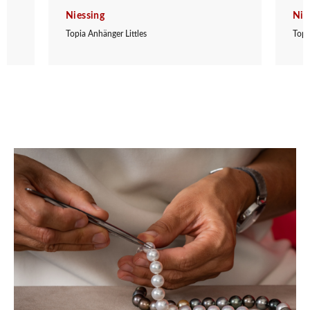
Niessing
Nie
Topia Anhänger Littles
Topi