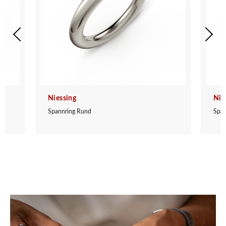
Niessing
Nie
Spannring Rund
Span