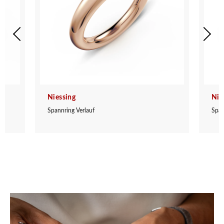
Niessing
Nie
Spannring Verlauf
Span