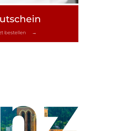
utschein
tzt bestellen →