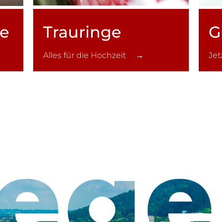
ce
Trauringe
G
Alles für die Hochzeit →
Je