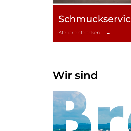
Schmuck­servi
Atelier entdecken →
Wir sind