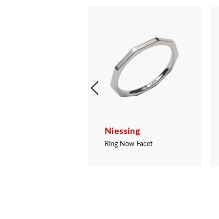
sing
Niessing
ger Now Facet
Ring Now Facet