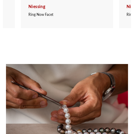
Niessing
Nie
Ring Now Facet
Ring