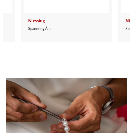
Niessing
Nie
Spannring Ära
Span