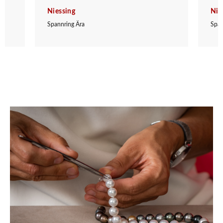
Niessing
Nie
Spannring Ära
Span