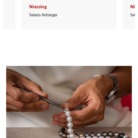
Niessing
Nie
Setario Anhänger
Seta