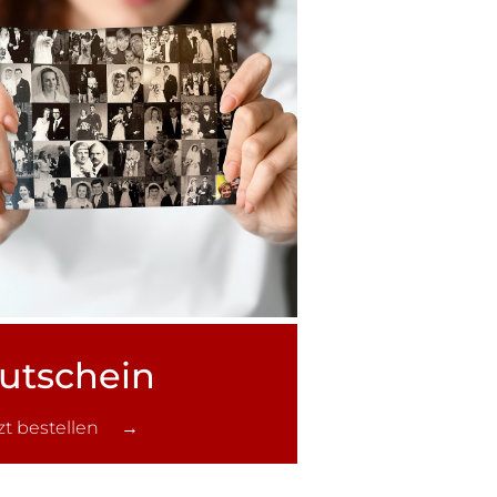
utschein
tzt bestellen →