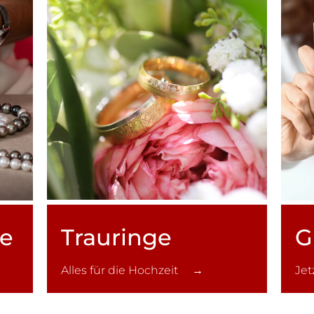
ce
Trauringe
G
Alles für die Hochzeit →
Je