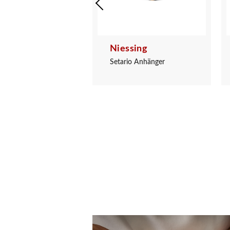
sing
Niessing
io Anhänger
Setario Anhänger