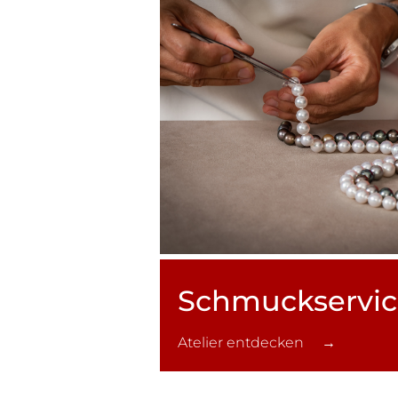
Schmuck­servi
Atelier entdecken →