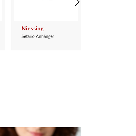
Niessing
Niessing
Setario Anhänger
Setario Anhänger