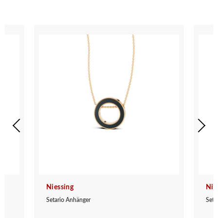
Niessing
Nie
Setario Anhänger
Seta