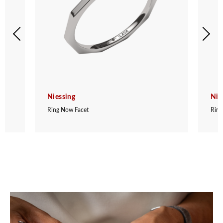
Niessing
Nie
Ring Now Facet
Ring