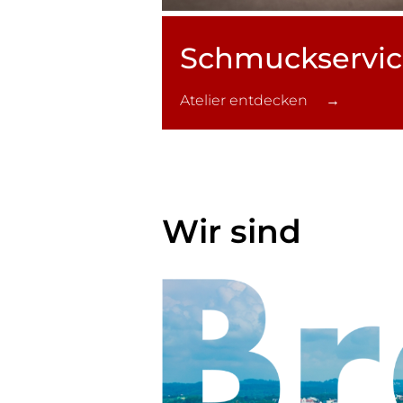
Schmuck­servi
Atelier entdecken →
Wir sind