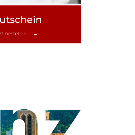
utschein
tzt bestellen →