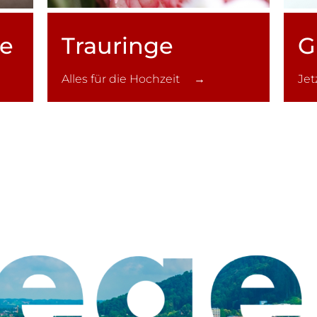
ce
Trauringe
G
Alles für die Hochzeit →
Je