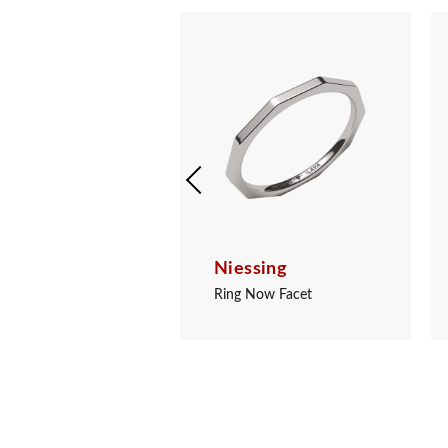
sing
Niessing
ger Now Facet
Ring Now Facet