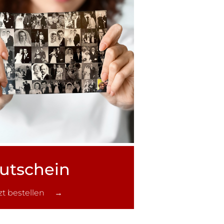
utschein
tzt bestellen →