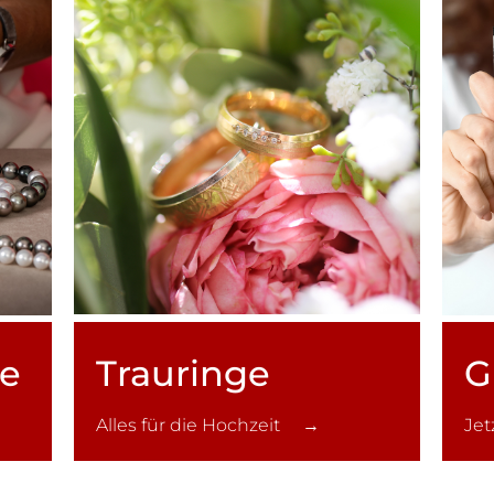
ce
Trauringe
G
Alles für die Hochzeit →
Je