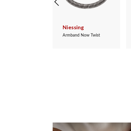
sing
Niessing
ecker Now Twist
Armband Now Twist