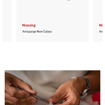
Niessing
Nie
Armspange Now Galaxy
Arm