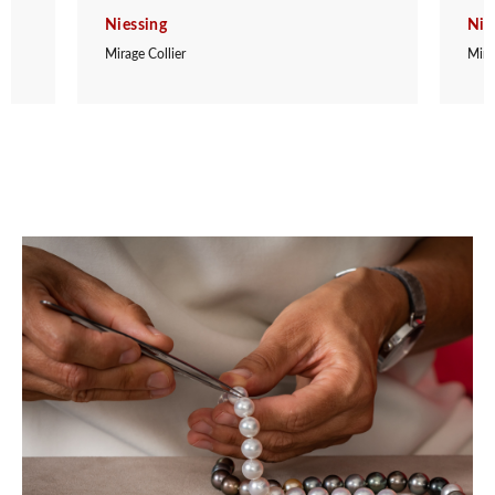
Niessing
Nie
Mirage Collier
Mira