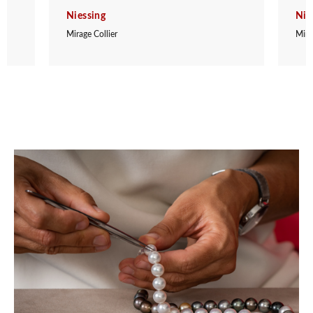
Niessing
Nie
Mirage Collier
Mira