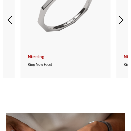
Niessing
Nie
Ring Now Facet
Ring