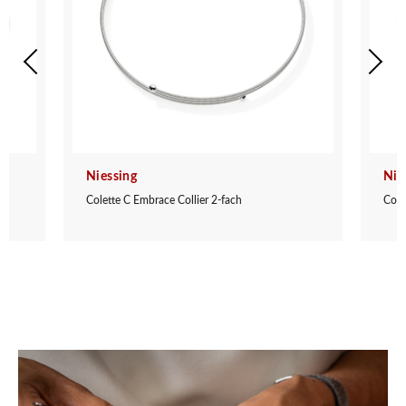
Niessing
Nie
Colette C Embrace Collier 2-fach
Cole