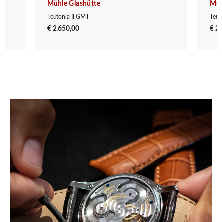
Mühle Glashütte
Müh
Teutonia II GMT
Teut
€ 2.650,00
€ 2